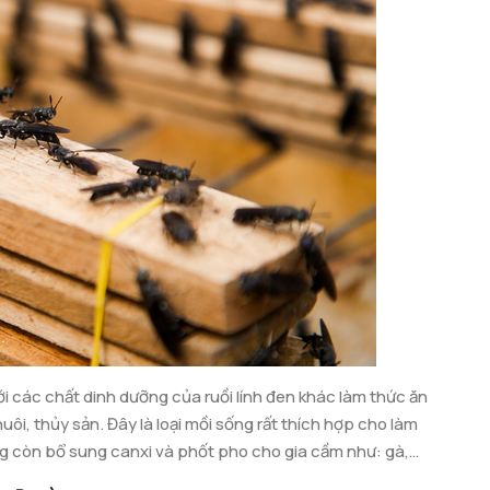
với các chất dinh dưỡng của ruồi lính đen khác làm thức ăn
ôi, thủy sản. Đây là loại mồi sống rất thích hợp cho làm
úng còn bổ sung canxi và phốt pho cho gia cầm như: gà,
đề kháng, kích thích ra lông tốt… Ngoài ra, ruồi lính đen