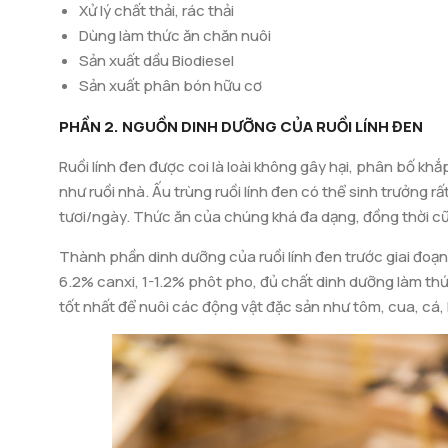
Xử lý chất thải, rác thải
Dùng làm thức ăn chăn nuôi
Sản xuất dầu Biodiesel
Sản xuất phân bón hữu cơ
PHẦN 2. NGUỒN DINH DƯỠNG CỦA RUỒI LÍNH ĐEN
Ruồi lính đen được coi là loài không gây hại, phân bố kh
như ruồi nhà. Ấu trùng ruồi lính đen có thể sinh trưởng 
tươi/ngày. Thức ăn của chúng khá đa dạng, đồng thời cũn
thải thực phẩm, phụ phẩm nông nghiệp. Một chu kỳ sinh tr
Thành phần dinh dưỡng của ruồi lính đen trước giai đoạn
đạt trọng lượng trung bình 0,25 g trong điều kiện nhiệt độ
6.2% canxi, 1-1.2% phôt pho, đủ chất dinh dưỡng làm thức
chúng sẽ được loại bỏ tác nhân gây bệnh, giảm mùi hôi v
tốt nhất để nuôi các động vật đặc sản như tôm, cua, cá, 