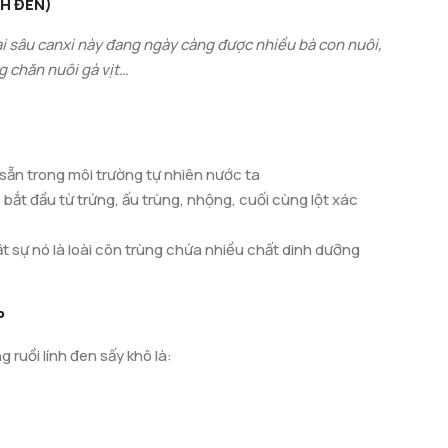
NH ĐEN)
h, chim cảnh, bò sát, kỳ tôm… Chúng còn là loại côn trùng
 hữu ích cho cây cảnh. Chính từ lợi ích nhiều mặt của ruồi
ại sâu canxi này đang ngày càng được nhiều bà con nuôi,
 nuôi ruồi lính đen làm nguồn thức ăn hữu ích cho nhiều
g chăn nuôi gà vịt…
ó sẵn trong môi trường tự nhiên nước ta
 bắt đầu từ trứng, ấu trùng, nhộng, cuối cùng lột xác
hật sự nó là loài côn trùng chứa nhiều chất dinh dưỡng
P
 ruồi lính đen sấy khô là: