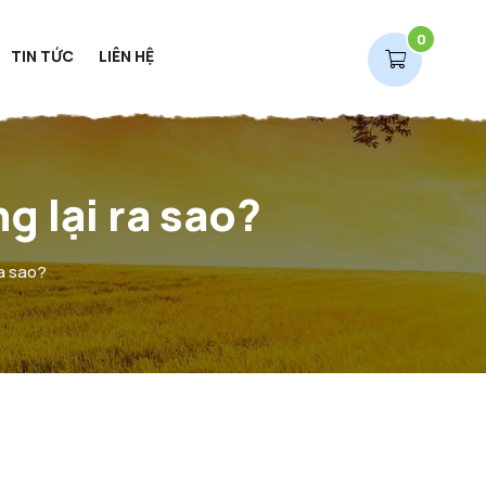
0
TIN TỨC
LIÊN HỆ
ng lại ra sao?
ra sao?