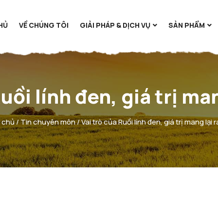
HỦ
VỀ CHÚNG TÔI
GIẢI PHÁP & DỊCH VỤ
SẢN PHẨM
uồi lính đen, giá trị ma
 chủ
/
Tin chuyên môn
/ Vai trò của Ruồi lính đen, giá trị mang lại 