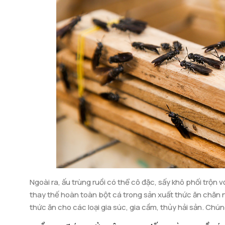
Ngoài ra, ấu trùng ruồi có thể cô đặc, sấy khô phối trộn 
thay thế hoàn toàn bột cá trong sản xuất thức ăn chăn nu
thức ăn cho các loại gia súc, gia cầm, thủy hải sản. Ch
vịt, ngan, ngỗng… giúp bổ sung chất dinh dưỡng, tăng sức 