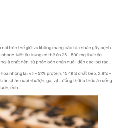
ắp nơi trên thế giới và không mang các tác nhân gây bệnh
rất nhanh. Một ấu trùng có thể ăn 25 – 500 mg thức ăn
g là chất nền, từ phân bón chăn nuôi, đến các loại rác
ưởng của ấu trùng ruồi lính đen kéo dài 15 ngày tới khi
 hóa nhộng là: 43 – 51% protein, 15-18% chất béo, 2.8% –
o
 tối ưu (30
C). Khi chuyển sang giai đoạn nhộng đen,
 ăn chăn nuôi như lợn, gà, vịt… đồng thời là thức ăn sống
à ngăn chặn tiếp xúc với ruồi nhà.
lươn, ếch.