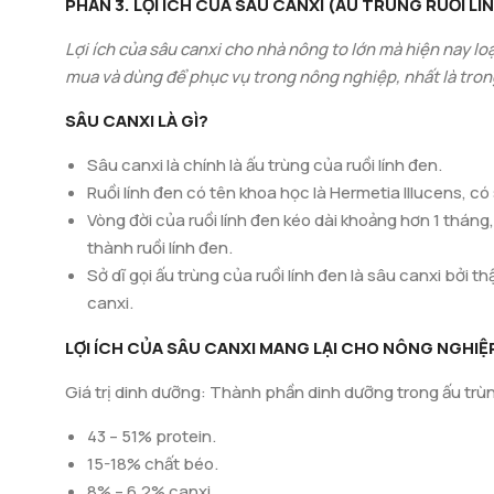
PHẦN 3. LỢI ÍCH CỦA SÂU CANXI (ẤU TRÙNG RUỒI LÍ
còn rất phù hợp với nhiều loại thú cưng khác như cá cản
có ích, chúng có thể xử lí rác thải hữu cơ thành phân bón
Lợi ích của sâu canxi cho nhà nông to lớn mà hiện nay lo
lính đen, trên thị trường gần đây xuất hiện nhiều mô hình
mua và dùng để phục vụ trong nông nghiệp, nhất là tron
loại vật nuôi.
SÂU CANXI LÀ GÌ?
Sâu canxi là chính là ấu trùng của ruồi lính đen.
Ruồi lính đen có tên khoa học là Hermetia Illucens, c
Vòng đời của ruồi lính đen kéo dài khoảng hơn 1 tháng,
thành ruồi lính đen.
Sở dĩ gọi ấu trùng của ruồi lính đen là sâu canxi bởi t
canxi.
LỢI ÍCH CỦA SÂU CANXI MANG LẠI CHO NÔNG NGHIỆ
Giá trị dinh dưỡng: Thành phần dinh dưỡng trong ấu trùng
43 – 51% protein.
15-18% chất béo.
8% – 6.2% canxi.