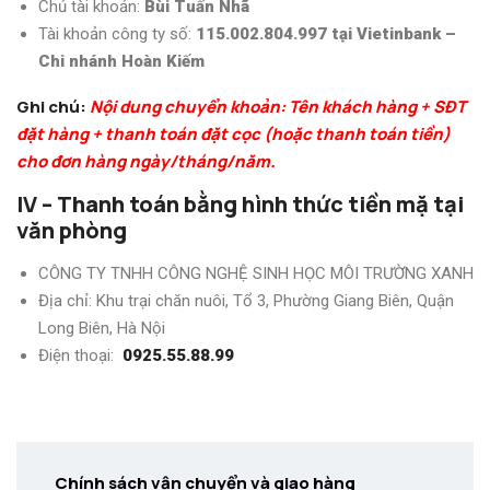
Chủ tài khoản:
Bùi Tuấn Nhã
Tài khoản công ty số:
115.002.804.997 tại Vietinbank –
Chi nhánh Hoàn Kiếm
Ghi chú:
Nội dung chuyển khoản: Tên khách hàng + SĐT
đặt hàng + thanh toán đặt cọc (hoặc thanh toán tiền)
cho đơn hàng ngày/tháng/năm.
IV – Thanh toán bằng hình thức tiền mặ tại
văn phòng
CÔNG TY TNHH CÔNG NGHỆ SINH HỌC MÔI TRƯỜNG XANH
Địa chỉ: Khu trại chăn nuôi, Tổ 3, Phường Giang Biên, Quận
Long Biên, Hà Nội
Điện thoại:
0925.55.88.99
Chính sách vận chuyển và giao hàng