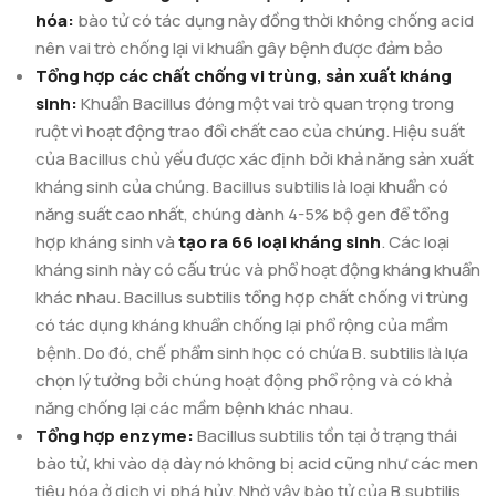
hóa:
bào tử có tác dụng này đồng thời không chống acid
nên vai trò chống lại vi khuẩn gây bệnh được đảm bảo
Tổng hợp các chất chống vi trùng, sản xuất kháng
sinh:
Khuẩn Bacillus đóng một vai trò quan trọng trong
ruột vì hoạt động trao đổi chất cao của chúng. Hiệu suất
của Bacillus chủ yếu được xác định bởi khả năng sản xuất
kháng sinh của chúng. Bacillus subtilis là loại khuẩn có
năng suất cao nhất, chúng dành 4-5% bộ gen để tổng
hợp kháng sinh và
tạo ra 66 loại kháng sinh
. Các loại
kháng sinh này có cấu trúc và phổ hoạt động kháng khuẩn
khác nhau. Bacillus subtilis tổng hợp chất chống vi trùng
có tác dụng kháng khuẩn chống lại phổ rộng của mầm
bệnh. Do đó, chế phẩm sinh học có chứa B. subtilis là lựa
chọn lý tưởng bởi chúng hoạt động phổ rộng và có khả
năng chống lại các mầm bệnh khác nhau.
Tổng hợp enzyme:
Bacillus subtilis tồn tại ở trạng thái
bào tử, khi vào dạ dày nó không bị acid cũng như các men
tiêu hóa ở dịch vị phá hủy. Nhờ vậy bào tử của B.subtilis