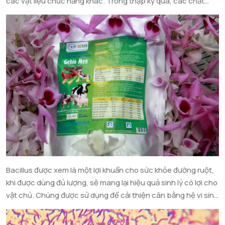
các vật liệu chức năng khác. Trong thập kỷ qua, các chất
dẫn đến sự tồn tại của dư lượng kháng sinh trong các sản
phụ gia này đã được chứng minh là có khả năng hữu ích để
phẩm động vật. Do đó, để đảm bảo an toàn cho các sản
kiểm soát mầm bệnh và tăng cường hiệu suất; và đã được áp
phẩm động vật cho người tiêu dùng, nhiều nước trên thế giới
dụng thành công trong chăn nuôi. Trong số nhiều chất phụ
bao gồm cả Việt Nam đang trong lộ trình hạn chế và nghiêm
gia thức ăn được sử dụng thay thế cho kháng sinh, men vi
cấm sử dụng thuốc kháng sinh làm chất kích thích tăng
sinh được nghiên cứu và cho kết quả là có các chức năng
trưởng trong chế độ ăn của động vật nuôi.
hữu ích cần thiết để thay thế kháng sinh hiệu quả.
Bacillus được xem là một lợi khuẩn cho sức khỏe đường ruột,
khi được dùng đủ lượng, sẽ mang lại hiệu quả sinh lý có lợi cho
vật chủ. Chúng được sử dụng để cải thiện cân bằng hệ vi sinh
đường ruột – do đó tạo ra một môi trường tối ưu để tiêu hóa
và hấp thụ chất dinh dưỡng. Những vi khuẩn có lợi này cũng