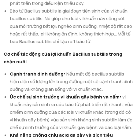
phát triển trong điều kiện thiếu oxy.
Bào tử Bacillus subtilis là giai đoạn tiền sinh của vi khuẩn
bacillus subtilis. Nó giúp cho loài vi khuẩn này sống sót
qua môi trường bất lợi: nghèo dinh dưỡng, nhiệt độ rất cao
hoặc rất thấp, pH không ổn định, không thích hợp… Mỗi tế
bào Bacillus subtilis chỉ tạo ra 1 bào tử.
Cơ chế tác động của lợi khuẩn Bacillus subtilis trong
chăn nuôi
Cạnh tranh dinh dưỡng:
Nếu mật độ bacillus subtilis
hiện diện số lượng lớn trong đường ruột sẽ cạnh tranh dinh
dưỡng và không gian sống với vi khuẩn khác.
Ức chế sự sinh trưởng vi khuẩn gây bệnh và nấm:
vi
khuẩn này sản sinh ra các bào tử phát triển rất nhanh, vừa
chiếm dinh dưỡng của các loài vi khuẩn khác (trong đó có
vi khuẩn gây bệnh) vừa sản sinh kháng sinh subtilin làm ức
chế sự sinh trưởng của vi khuẩn gây bệnh và các loại nấm.
Khả năng chống chịu acid dạ dày và dịch tiêu