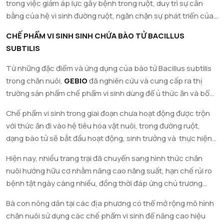
trong việc giảm áp lực gây bệnh trong ruột, duy trì sự cân
bằng của hệ vi sinh đường ruột, ngăn chặn sự phát triển của
các vi khuẩn gây bệnh. Loại lợi khuẩn này có thể sống sót
CHẾ PHẨM VI SINH SINH CHỨA BÀO TỬ BACILLUS
trong điều kiện khắc nghiệt, căng thẳng về nhiệt trong quá
SUBTILIS
trình ép viên và tương thích với các tác nhân thức ăn như axit
hữu cơ…, được sử dụng rộng rãi trong chế độ ăn của gia súc,
Từ những đặc điểm và ứng dụng của bào tử Bacillus subtilis
gia cầm.
trong chăn nuôi,
GEBIO
đã nghiên cứu và cung cấp ra thị
trường sản phẩm chế phẩm vi sinh dùng để ủ thức ăn và bổ
sung vi sinh vật có lợi cho gia súc, gia cầm.
Chế phẩm vi sinh trong giai đoạn chưa hoạt động được trộn
với thức ăn đi vào hệ tiêu hóa vật nuôi, trong đường ruột,
dạng bào tử sẽ bắt đầu hoạt động, sinh trưởng và thực hiện
chức năng hỗ trợ tiêu hóa, tiêu diệt vi khuẩn gây bệnh.
Hiện nay, nhiều trang trại đã chuyển sang hình thức chăn
nuôi hướng hữu cơ nhằm nâng cao năng suất, hạn chế rủi ro
bệnh tật ngày càng nhiều, đồng thời đáp ứng chủ trương
không sử dụng chất kháng sinh kích thích tăng trưởng trong
Bà con nông dân tại các địa phương có thể mở rộng mô hình
chăn nuôi của nhà nước. Thịt heo, thịt gà từ trang trại sử
chăn nuôi sử dụng các chế phẩm vi sinh để nâng cao hiệu
dụng sản phẩm vi sinh có giá trị dinh dưỡng cao, không chứa