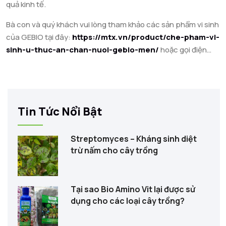
quả kinh tế.
chất tăng trọng, không dư thừa kháng sinh, thịt có màu đỏ tự
nhiên; do đó tạo ra nguồn thực phẩm sạch, chất lượng cao.
Bà con và quý khách vui lòng tham khảo các sản phẩm vi sinh
của GEBIO tại đây:
https://mtx.vn/product/che-pham-vi-
sinh-u-thuc-an-chan-nuoi-gebio-men/
hoặc gọi điện
thoại để được GEBIO tư vấn phù hợp với từng mô hình của bà
con và quý khách.
Tin Tức Nổi Bật
Streptomyces – Kháng sinh diệt
trừ nấm cho cây trồng
Tại sao Bio Amino Vit lại được sử
dụng cho các loại cây trồng?