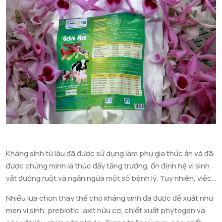
Kháng sinh từ lâu đã được sử dụng làm phụ gia thức ăn và đã
được chứng minh là thúc đẩy tăng trưởng, ổn định hệ vi sinh
vật đường ruột và ngăn ngừa một số bệnh lý. Tuy nhiên, việc
lạm dụng thuốc kháng sinh trong thức ăn chăn nuôi đã dẫn
Nhiều lựa chọn thay thế cho kháng sinh đã được đề xuất như:
đến tình trạng kháng kháng sinh ở vi khuẩn đường ruột và tạo
men vi sinh, prebiotic, axit hữu cơ, chiết xuất phytogen và
ra vi khuẩn đa kháng thuốc. Ngoài ra, việc sử dụng kháng sinh