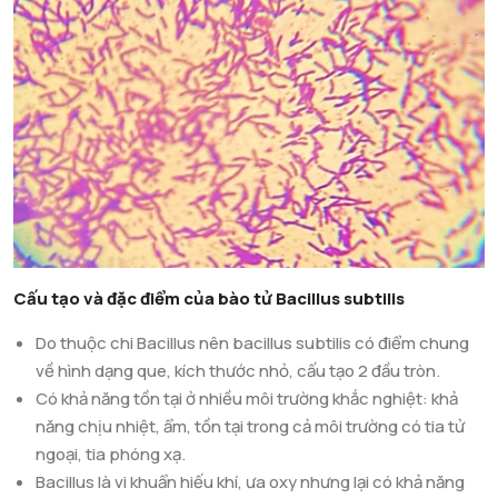
giúp làm giảm sự sinh trưởng và/hoặc khả năng gây bệnh của
vi khuẩn gây bệnh, đồng thời ảnh hưởng tích cực đến hệ
thống miễn dịch. Nhìn chung, điều này sẽ giúp cho sức khỏe
và hiệu suất sinh trưởng và phát triển của động vật tốt hơn.
Trong khi kháng sinh có tác dụng cụ thể đối với mầm bệnh và
cũng có thể thấy một số đặc tính chống viêm, thì men vi sinh
có nhiều chế độ tác động và đem lại lợi ích toàn diện hơn cho
vật chủ.
Cấu tạo và đặc điểm của bào tử Bacillus subtilis
Do thuộc chi Bacillus nên bacillus subtilis có điểm chung
về hình dạng que, kích thước nhỏ, cấu tạo 2 đầu tròn.
Có khả năng tồn tại ở nhiều môi trường khắc nghiệt: khả
năng chịu nhiệt, ẩm, tồn tại trong cả môi trường có tia tử
ngoại, tia phóng xạ.
Bacillus là vi khuẩn hiếu khí, ưa oxy nhưng lại có khả năng