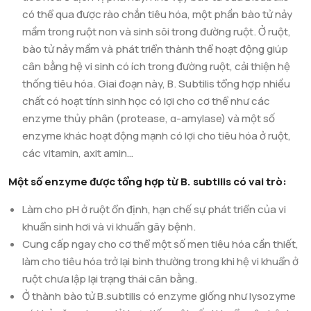
có thể qua được rào chắn tiêu hóa, một phần bào tử nảy
mầm trong ruột non và sinh sôi trong đường ruột. Ở ruột,
bào tử nảy mầm và phát triển thành thể hoạt động giúp
cân bằng hệ vi sinh có ích trong đường ruột, cải thiện hệ
thống tiêu hóa. Giai đoạn này, B. Subtilis tổng hợp nhiều
chất có hoạt tính sinh học có lợi cho cơ thể như các
enzyme thủy phân (protease, α-amylase) và một số
enzyme khác hoạt động mạnh có lợi cho tiêu hóa ở ruột,
các vitamin, axit amin…
Một số enzyme được tổng hợp từ B. subtilis có vai trò:
Làm cho pH ở ruột ổn định, hạn chế sự phát triển của vi
khuẩn sinh hơi và vi khuẩn gây bệnh.
Cung cấp ngay cho cơ thể một số men tiêu hóa cần thiết,
làm cho tiêu hóa trở lại bình thường trong khi hệ vi khuẩn ở
ruột chưa lập lại trạng thái cân bằng.
Ở thành bào tử B.subtilis có enzyme giống như lysozyme