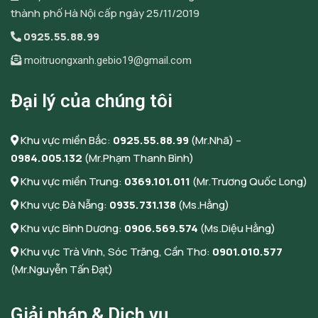
thành phố Hà Nội cấp ngày 25/11/2019
0925.55.88.99
moitruongxanh.gebio19@gmail.com
Đại lý của chúng tôi
Khu vực miền Bắc:
0925.55.88.99
(Mr.Nhã) –
0984.005.132
(Mr.Phạm Thanh Bình)
Khu vực miền Trung:
0369.101.011
(Mr.Trương Quốc Long)
Khu vực Đà Nẵng:
0935.731.138
(Ms.Hằng)
Khu vực Bình Dương:
0906.569.574
(Ms.Diệu Hằng)
Khu vực Trà Vinh, Sóc Trăng, Cần Thơ:
0901.010.577
(Mr.Nguyễn Tấn Đạt)
Giải pháp & Dịch vụ