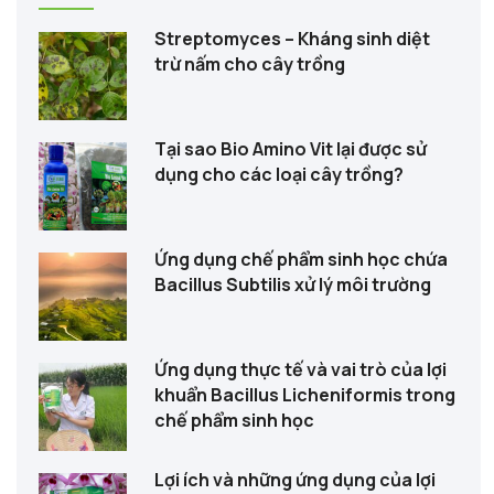
mồi sống rất thích hợp cho làm thức ăn cho các loại gia súc,
gia cầm, thủy hải sản. Chúng còn bổ sung canxi và phospho
Streptomyces – Kháng sinh diệt
trừ nấm cho cây trồng
cho gia cầm như: gà, vịt, ngan, ngỗng…giúp bổ sung chất
dinh dưỡng, tăng sức đề kháng, kích thích ra lông tốt.. Ngoài
ra, ruồi lính đen còn rất phù hợp với nhiều loại thú cưng khác
như cá cảnh, chim cảnh, bò sát, kỳ tôm…Chúng còn là loại
Tại sao Bio Amino Vit lại được sử
dụng cho các loại cây trồng?
côn trùng có ích, chúng có thể xử lí rác thải hữu cơ thành
phân bón hữu ích cho cây cảnh. Chính từ lợi ích nhiều mặt
của ruồi lính đen, trên thị trường gần đây xuất hiện nhiều mô
hình nuôi ruồi lính đen làm nguồn thức ăn hữu ích cho nhiều
Ứng dụng chế phẩm sinh học chứa
Bacillus Subtilis xử lý môi trường
loại Sinh Vật Cảnh.
Ứng dụng thực tế và vai trò của lợi
khuẩn Bacillus Licheniformis trong
chế phẩm sinh học
Lợi ích và những ứng dụng của lợi