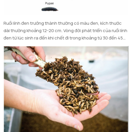
Ruồi lính đen trưởng thành thường có màu đen, kích thước
dài thường khoảng 12-20 cm. Vòng đời phát triển của ruồi lính
đen từ lúc sinh ra đến khi chết đi trong khoảng từ 30 đến 45
ngày có vòng đời qua các giai đoạn như sau: Giai đoạn trứng:
Trứng ruồi lính đen rất nhỏ, khi được đẻ ra trứng ấp 4 ngày nở
thành ấu trùng. Giai đoạn ấu trùng: Giai đoạn này ấu trùng có
màu trắng phát triển trong 14 ngày lớn thành sâu canxi và có
thể làm thức ăn cho gà, cho chim, cho cá, …. Giai đoạn phát
triển thành nhộng đen: Nuôi tiếp sâu canxi trong vòng
khoảng 14 ngày nó sẽ từ màu trắng chuyển thành màu đen –
nhộng đen. Giai đoạn phát triển thành kén: Nhộng đen kích
bằng cát khoảng 7 ngày sẽ phát triển thành Kén, lúc này
nhộng đen không còn hoạt động nữa mà sẽ nằm im. Giai đoạn
ruồi lính đen sinh sản: Kén đưa vào chuồng đẻ, 5 ngày sau sẽ
phát triển thành Ruồi lính đen và lúc này ruồi sẽ được đưa vào