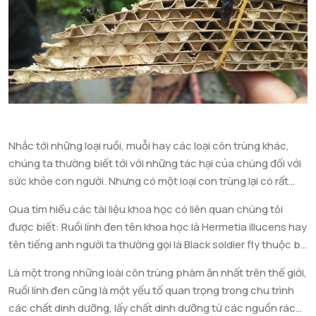
Nhắc tới những loại ruồi, muỗi hay các loại côn trùng khác,
chúng ta thường biết tới với những tác hại của chúng đối với
sức khỏe con người. Nhưng có một loại con trùng lại có rất
nhiều lợi ích với các loại động, thực vật và môi trường xung
Qua tìm hiểu các tài liệu khoa học có liên quan chúng tôi
quanh con người. Đó là ruồi lính đen hay còn gọi với tên gọi
được biết: Ruồi lính đen tên khoa học là Hermetia illucens hay
khác là sâu canxi.
tên tiếng anh người ta thường gọi là Black soldier fly thuộc bộ
Dipterra (Cánh đôi). Loại côn trùng này có nguồn gốc từ Nam
Là một trong những loài côn trùng phàm ăn nhất trên thế giới,
Mỹ, thương mại quốc tế đã đem chúng phân bố lại trên khắp
Ruồi lính đen cũng là một yếu tố quan trọng trong chu trình
thế giới và hiện được xem là loài bản địa của nhiều vùng nhiệt
các chất dinh dưỡng, lấy chất dinh dưỡng từ các nguồn rác
đới và cận nhiệt đới.