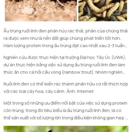
thực phẩm thải của ruồi lính đen là rất nhanh và hiệu quả.
Khoảng 50% lượng phế phẩm được chúng phân hủy trong
vòng 24h, qua đó cho thấy chúng có khả năng tiêu thụ một
lượng lớn phế phẩm khoảng 100-200 tấn mỗi ngày.
Ấu trùng ruồi lính đen phân hủy rác thải, phân của chúng thải
ra được xem như là nền đất giúp chúng phát triển tốt hơn.
Hàm lượng protein trong ấu trùng đạt cao nhất sau 2-3 tuần
tuổi. Việc sử dụng nguồn protein từ ấu trùng ruồi lính đen vừa
Nghiên cứu được thực hiện tại trường Đại học Tây Úc (UWA),
đem lại lợi nhuận khổng lồ, vừa giúp giảm thiểu lượng chất thải
dự án thực hiện bằng việc sử dụng ấu trùng ruồi lính đen làm
hữu cơ trong tự nhiên. Qua đó, giúp tạo ra nguồn protein bền
thức ăn cho cá hồi cầu vòng (rainbow trout). Nhóm nghiên
vững, đồng thời kiểm soát được chất thải ra môi trường.
cứu nhằm tìm hiểu sự ảnh hưỡng của việc thay thế bột cá và
Ruồi lính đen có thể biến rác thành phân hữu cơ rất thích hợp
dầu cá trong thức ăn bằng ấu trùng ruồi lính đen ở các nồng
với các loại cây hoa, cây cảnh: Ảnh: Internet
độ khác nhau lên tăng trưởng và sự phát triển của cá hồi cầu
vòng. Thành công của nhóm nghiên cứu nhằm mở ra hướng
Một trong số những ưu điểm nổi bật của việc sử dụng protein
đi bền vững cho ngành công nghiệp cá hồi trên thế giới.
côn trùng, trong đó tiêu biểu là ấu trùng ruồi lính đen, là có
thể sản xuất với số lượng lớn trong điều kiện không gian hẹp vì
chúng phát triển rất nhanh. Đây là một trong những điểm