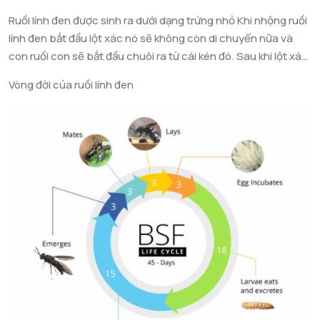
thải hữu cơ trả lại cho hệ sinh thái. Ruồi lính đen là loại ruồi
Ruồi lính đen được sinh ra dưới dạng trứng nhỏ Khi nhộng ruồi
được nhiều nước trên thế giới sử dụng để phân hủy rác hữu
lính đen bắt đầu lột xác nó sẽ không còn di chuyển nữa và
cơ rất hiệu quả. Ở Việt Nam mặt dù loài ruồi này có phân bố
con ruồi con sẽ bắt đầu chuôi ra từ cái kén đó. Sau khi lột xác
nhưng ít ai thấy hay để ý đến nó.
ruồi này phát triển có đôi cánh dài. Con trưởng thành thường
Vòng đời của ruồi lính đen
sống dưới các bóng cây ngoài tự nhiên và ít liên quan đến
môi trường sống của con người. Chúng sống trong khoảng
thời gian từ 3 – 5 ngày không ăn uống gì và chết.