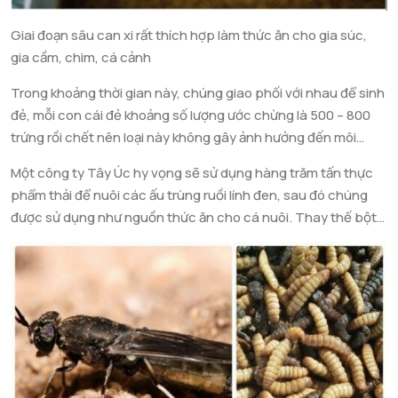
buồng lưới chuyên cho sinh sản. Và ruồi lính đen đực và cái
giao phối với nhau để sinh ra trứng. Vòng đời của ruồi lính đen
Giai đoạn sâu can xi rất thích hợp làm thức ăn cho gia súc,
kết thúc.
gia cầm, chim, cá cảnh
Trong khoảng thời gian này, chúng giao phối với nhau để sinh
đẻ, mỗi con cái đẻ khoảng số lượng ước chừng là 500 – 800
trứng rồi chết nên loại này không gây ảnh hưởng đến môi
trường hay gây bệnh cho con người.
Một công ty Tây Úc hy vọng sẽ sử dụng hàng trăm tấn thực
phẩm thải để nuôi các ấu trùng ruồi lính đen, sau đó chúng
được sử dụng như nguồn thức ăn cho cá nuôi. Thay thế bột
cá bằng bột ấu trùng ruồi lính đen được xem là một giải pháp
bền vững cho ngành công nghiệp nuôi trồng thủy sản. Luke
Wheal là người đưa ra ý tưởng này. Ruồi lính đen được phát
hiện ở Úc vào những năm 1960, nó không gây hại như ruồi nhà
thông thường và khả năng gây bệnh của chúng là rất nhỏ. Ấu
trùng ruồi lính đen hứa hẹn mang đến giá trị kinh tế cao. Ông
Wheal bắt đầu nghiên cứu cho ấu trùng ruồi lính đen ăn các
phế phẩm từ nhà hàng. Kết quả cho thấy khả năng phân hủy