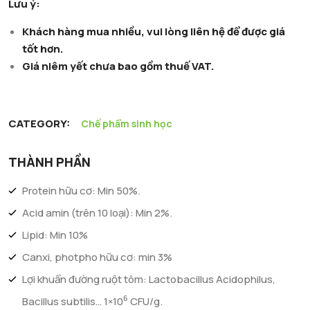
Lưu ý:
Khách hàng mua nhiều, vui lòng liên hệ để được giá
tốt hơn.
Giá niêm yết chưa bao gồm thuế VAT.
CATEGORY:
Chế phẩm sinh học
THÀNH PHẦN
Protein hữu cơ: Min 50%.
Acid amin (trên 10 loại): Min 2%.
Lipid: Min 10%
Canxi, photpho hữu cơ: min 3%
Lợi khuẩn đường ruột tôm: Lactobacillus Acidophilus,
6
Bacillus subtilis… 1×10
CFU/g.