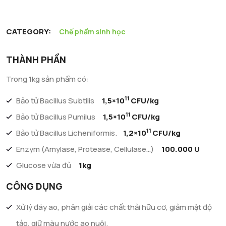
CATEGORY:
Chế phẩm sinh học
THÀNH PHẦN
Trong 1kg sản phẩm có:
11
Bảo tử Bacillus Subtilis
1,5×10
CFU/kg
11
Bảo tử Bacillus Pumilus
1,5×10
CFU/kg
11
Bảo tử Bacillus Licheniformis.
1,2×10
CFU/kg
Enzym (Amylase, Protease, Cellulase…)
100.000 U
Glucose vừa đủ
1kg
CÔNG DỤNG
Xử lý đáy ao, phân giải các chất thải hữu cơ, giảm mật độ
tảo, giữ màu nước ao nuôi.