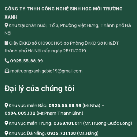
CÔNG TY TNHH CÔNG NGHỆ SINH HỌC MÔI TRƯỜNG
XANH
Khu trại chăn nuôi, Tổ 3, Phường Việt Hưng, Thành phố Hà
Nội
Giấy ĐKKD số 0109001185 do Phòng ĐKKD Sở KH&ĐT
thành phố Hà Nội cấp ngày 25/11/2019
0925.55.88.99
moitruongxanh.gebio19@gmail.com
Đại lý của chúng tôi
Khu vực miền Bắc:
0925.55.88.99
(Mr.Nhã) –
0984.005.132
(Mr.Phạm Thanh Bình)
Khu vực miền Trung:
0369.101.011
(Mr.Trương Quốc Long)
Khu vực Đà Nẵng:
0935.731.138
(Ms.Hằng)